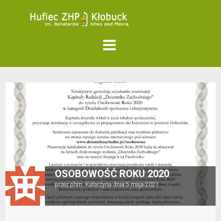
OSOBOWOŚĆ ROKU 2020
przez
phm. Katarzyna
dnia
5 maja 2021