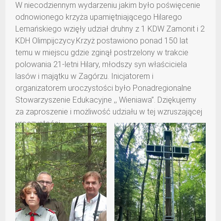
W niecodziennym wydarzeniu jakim było poświęcenie
odnowionego krzyża upamiętniającego Hilarego
Lemańskiego wzięły udział druhny z 1 KDW Zamonit i 2
KDH Olimpijczycy.Krzyż postawiono ponad 150 lat
temu w miejscu gdzie zginął postrzelony w trakcie
polowania 21-letni Hilary, młodszy syn właściciela
lasów i majątku w Zagórzu. Inicjatorem i
organizatorem uroczystości było Ponadregionalne
Stowarzyszenie Edukacyjne ,, Wieniawa”. Dziękujemy
za zaproszenie i możliwość udziału w tej wzruszającej
uroczystości.