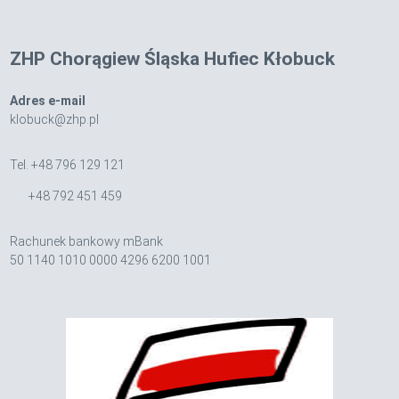
ZHP Chorągiew Śląska Hufiec Kłobuck
Adres e-mail
klobuck@zhp.pl
Tel. +48 796 129 121
+48 792 451 459
Rachunek bankowy mBank
50 1140 1010 0000 4296 6200 1001