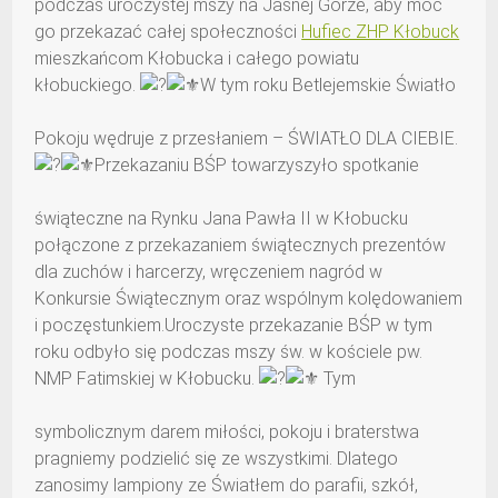
podczas uroczystej mszy na Jasnej Górze, aby móc
go przekazać całej społeczności
Hufiec ZHP Kłobuck
mieszkańcom Kłobucka i całego powiatu
kłobuckiego.
W tym roku Betlejemskie Światło
Pokoju wędruje z przesłaniem – ŚWIATŁO DLA CIEBIE.
Przekazaniu BŚP towarzyszyło spotkanie
świąteczne na Rynku Jana Pawła II w Kłobucku
połączone z przekazaniem świątecznych prezentów
dla zuchów i harcerzy, wręczeniem nagród w
Konkursie Świątecznym oraz wspólnym kolędowaniem
i poczęstunkiem.Uroczyste przekazanie BŚP w tym
roku odbyło się podczas mszy św. w kościele pw.
NMP Fatimskiej w Kłobucku.
Tym
symbolicznym darem miłości, pokoju i braterstwa
pragniemy podzielić się ze wszystkimi. Dlatego
zanosimy lampiony ze Światłem do parafii, szkół,