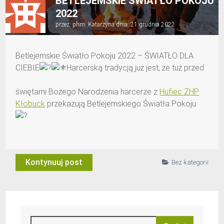
BETLEJEMSKIE ŚWIATŁO POKOJU
2022
przez:
phm. Katarzyna
dnia:
21 grudnia 2022
Betlejemskie Światło Pokoju 2022 – ŚWIATŁO DLA
CIEBIE
Harcerską tradycją już jest, że tuż przed
świętami Bożego Narodzenia harcerze z
Hufiec ZHP
Kłobuck
przekazują Betlejemskiego Światła Pokoju.
Kontynuuj post
Bez kategorii