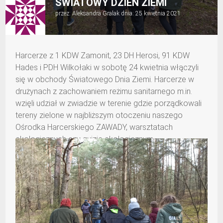
ŚWIATOWY DZIEŃ ZIEMI
przez:
Aleksandra Gralak
dnia:
25 kwietnia 2021
Harcerze z 1 KDW Zamonit, 23 DH Herosi, 91 KDW
Hades i PDH Wilkołaki w sobotę 24 kwietnia włączyli
się w obchody Światowego Dnia Ziemi. Harcerze w
drużynach z zachowaniem reżimu sanitarnego m.in.
wzięli udział w zwiadzie w terenie gdzie porządkowali
tereny zielone w najbliższym otoczeniu naszego
Ośrodka Harcerskiego ZAWADY, warsztatach
ekologicznych czy quizie ekologicznym.