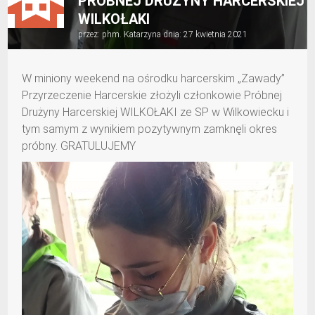
PRÓBNEJ DRUŻYNY HARCERSKIEJ
WILKOŁAKI
przez:
phm. Katarzyna
dnia:
27 kwietnia 2021
W miniony weekend na ośrodku harcerskim „Zawady”
Przyrzeczenie Harcerskie złożyli członkowie Próbnej
Drużyny Harcerskiej WILKOŁAKI ze SP w Wilkowiecku i
tym samym z wynikiem pozytywnym zamknęli okres
próbny. GRATULUJEMY