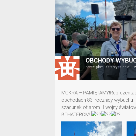
OBCHODY WYBUC
przez:
phm. Katarzyna
dnia:
1 
MOKRA – PAMIĘTAMY!Reprezentacja
obchodach 83. rocznicy wybuchu II
szacunek ofiarom II wojny świato
BOHATEROM!