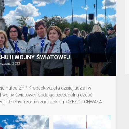
HU II WOJNY ŚWIATOWEJ
września 2022
 Hufca ZHP Kłobuck wzięła dzisiaj udział w
 wojny światowej, oddając szczególną cześć i
wej i dzielnym żołnierzom polskim.CZEŚĆ I CHWAŁA