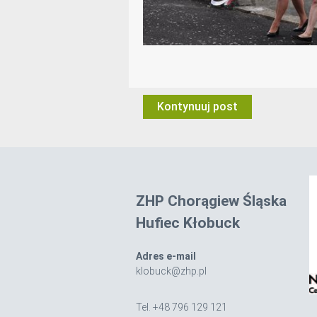
Kontynuuj post
ZHP Chorągiew Śląska
Hufiec Kłobuck
Adres e-mail
klobuck@zhp.pl
Tel. +48 796 129 121