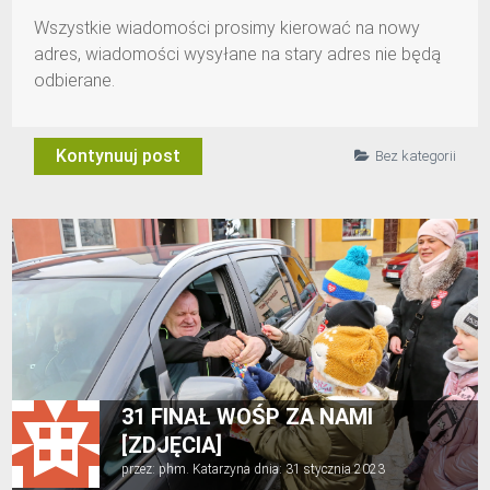
Wszystkie wiadomości prosimy kierować na nowy
adres, wiadomości wysyłane na stary adres nie będą
odbierane.
Kontynuuj post
Bez kategorii
31 FINAŁ WOŚP ZA NAMI
[ZDJĘCIA]
przez:
phm. Katarzyna
dnia:
31 stycznia 2023