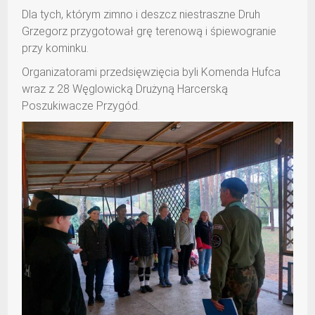
Dla tych, którym zimno i deszcz niestraszne Druh
Grzegorz przygotował grę terenową i śpiewogranie
przy kominku.
Organizatorami przedsięwzięcia byli Komenda Hufca
wraz z 28 Węglowicką Drużyną Harcerską
Poszukiwacze Przygód.