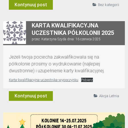
Kontynuuj post
Bez kategorii
KARTA KWALIFIKACYJNA
UCZESTNIKA PÓŁKOLONII 2025
przez:
Katarzyna Szyda
dnia:
16 czerwca 2025
Jeżeli twoja pociecha zakwalifikowała się na
półkolonie prosimy o wydrukowanie (najlepiej
dwustronnie) i uzupełnienie karty kwalifikacyjnej.
Karta-kwalifikacyjna-uczestnika-wypoczynku
Pobierz
Kontynuuj post
Akcja Letnia