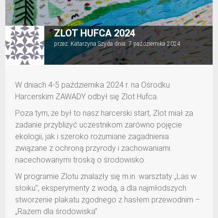
ZLOT HUFCA 2024
przez:
Katarzyna Szyda
dnia:
7 października 2024
W dniach 4-5 października 2024 r. na Ośrodku
Harcerskim ZAWADY odbył się Zlot Hufca.
Poza tym, że był to nasz harcerski start, Zlot miał za
zadanie przybliżyć uczestnikom zarówno pojęcie
ekologii, jak i szeroko rozumiane zagadnienia
związane z ochroną przyrody i zachowaniami
nacechowanymi troską o środowisko.
W programie Zlotu znalazły się m.in. warsztaty „Las w
słoiku”, eksperymenty z wodą, a dla najmłodszych
stworzenie plakatu zgodnego z hasłem przewodnim –
„Razem dla środowiska”.