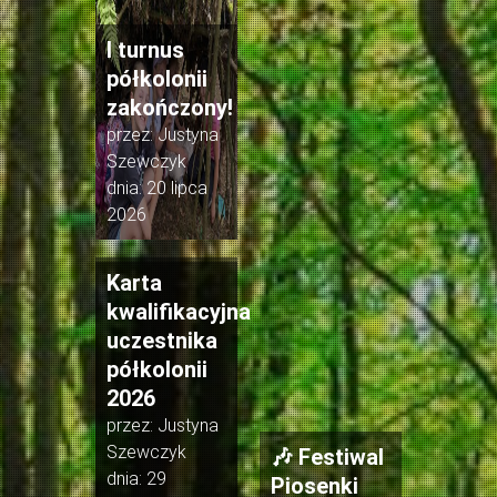
I turnus
półkolonii
zakończony!
przez:
Justyna
Szewczyk
dnia:
20 lipca
2026
Karta
kwalifikacyjna
uczestnika
półkolonii
2026
przez:
Justyna
Szewczyk
🎶 Festiwal
dnia:
29
Piosenki