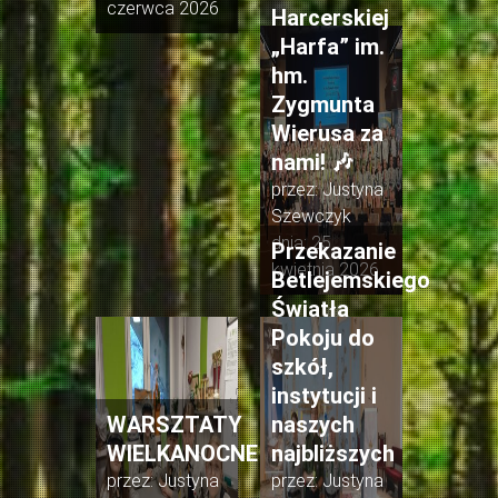
czerwca 2026
Harcerskiej
„Harfa” im.
hm.
Zygmunta
Wierusa za
nami! 🎶
przez:
Justyna
Szewczyk
dnia:
25
Przekazanie
kwietnia 2026
Betlejemskiego
Światła
Pokoju do
szkół,
instytucji i
WARSZTATY
naszych
WIELKANOCNE
najbliższych
przez:
Justyna
przez:
Justyna