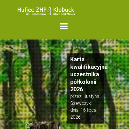
Karta
kwalifikacyjna
uczestnika
półkolonii
2026
przez:
Justyna
Szewczyk
dnia:
16 lipca
2026