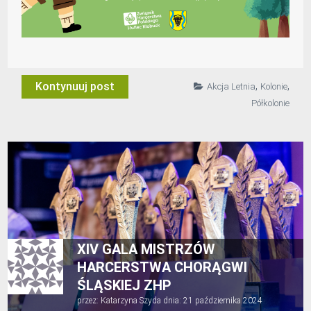
,
,
Kontynuuj post
Akcja Letnia
Kolonie
Półkolonie
XIV GALA MISTRZÓW
HARCERSTWA CHORĄGWI
ŚLĄSKIEJ ZHP
przez:
Katarzyna Szyda
dnia:
21 października 2024