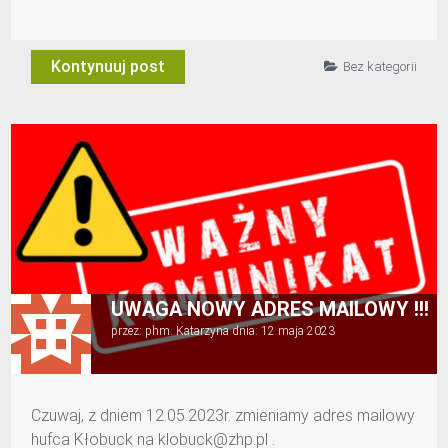
Kontynuuj post
Bez kategorii
UWAGA NOWY ADRES MAILOWY !!!
przez:
phm. Katarzyna
dnia:
12 maja 2023
Czuwaj, z dniem 12.05.2023r. zmieniamy adres mailowy
hufca Kłobuck na
klobuck@zhp.pl
.