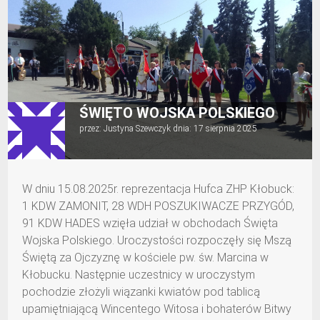
ŚWIĘTO WOJSKA POLSKIEGO
przez:
Justyna Szewczyk
dnia:
17 sierpnia 2025
W dniu 15.08.2025r. reprezentacja Hufca ZHP Kłobuck:
1 KDW ZAMONIT, 28 WDH POSZUKIWACZE PRZYGÓD,
91 KDW HADES wzięła udział w obchodach Święta
Wojska Polskiego. Uroczystości rozpoczęły się Mszą
Świętą za Ojczyznę w kościele pw. św. Marcina w
Kłobucku. Następnie uczestnicy w uroczystym
pochodzie złożyli wiązanki kwiatów pod tablicą
upamiętniającą Wincentego Witosa i bohaterów Bitwy