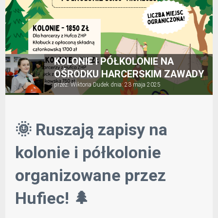
KOLONIE I PÓŁKOLONIE NA
OŚRODKU HARCERSKIM ZAWADY
przez:
Wiktoria Dudek
dnia:
23 maja 2025
🌞 Ruszają zapisy na
kolonie i półkolonie
organizowane przez
Hufiec! 🌲